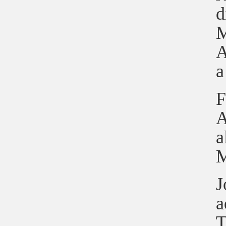
d
M
A
a
F
A
a
M
J
a
T