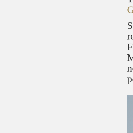
G
S
r
F
M
n
p