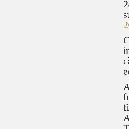
2
s
2
i
c
e
A
f
f
A
T