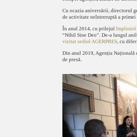
Cu ocazia aniversării, directorul g
de activitate neîntreruptă a primei
În anul 2014, cu prilejul
împlinirii
“Nihil Sine Deo”. De-a lungul ani
vizitat sediul AGERPRES
, cu difer
Din anul 2019, Agenția Națională de
de presă.