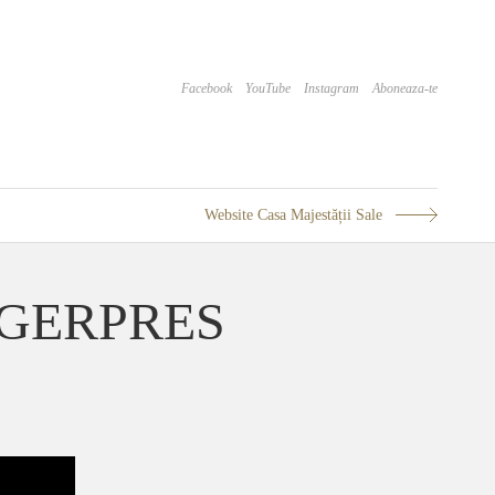
Facebook
YouTube
Instagram
Aboneaza-te
Website Casa Majestății Sale
ă AGERPRES