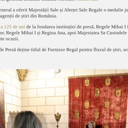
eneral a oferit Majestății Sale și Alteței Sale Regale o medalie j
 agenții de știri din România.
 a 125 de ani
de la fondarea instituției de presă, Regele Mihai I
lor, Regele Mihai I și Regina Ana, apoi Majestatea Sa Custodel
ite ocazii.
 Presă deține titlul de Furnizor Regal pentru fluxul de știri, se