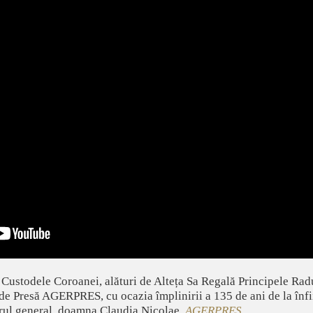
 Custodele Coroanei, alături de Alteța Sa Regală Principele Radu
de Presă AGERPRES, cu ocazia împlinirii a 135 de ani de la înfii
torul general, doamna Claudia Nicolae.
AGERPRES