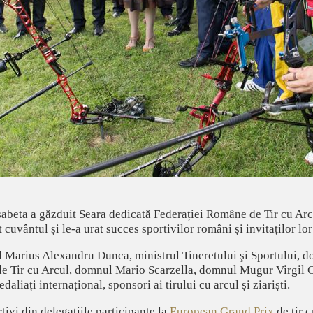
sabeta a găzduit Seara dedicată Federației Române de Tir cu Arc
cuvântul și le-a urat succes sportivilor români și invitaților lo
 Marius Alexandru Dunca, ministrul Tineretului şi Sportului, d
de Tir cu Arcul, domnul Mario Scarzella, domnul Mugur Virgil 
edaliați internațional, sponsori ai tirului cu arcul și ziariști.
ivi din delegațiile participante la
European Grand Prix
de tir c