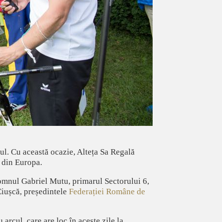
ul. Cu această ocazie, Alteța Sa Regală
r din Europa.
omnul Gabriel Mutu, primarul Sectorului 6,
Ciușcă, președintele
Federației Române de
u arcul, care are loc în aceste zile la