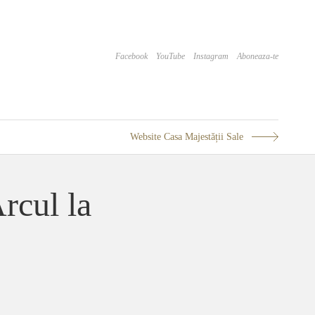
Facebook
YouTube
Instagram
Aboneaza-te
Website Casa Majestății Sale
rcul la