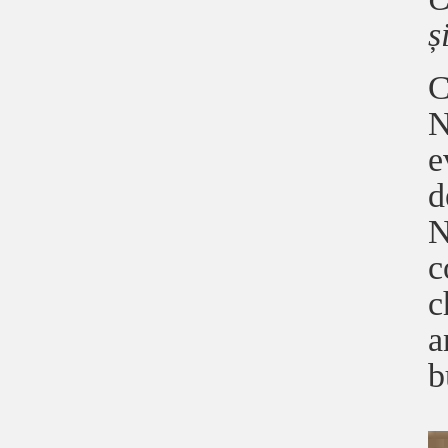
ș
C
N
e
d
N
c
c
a
b