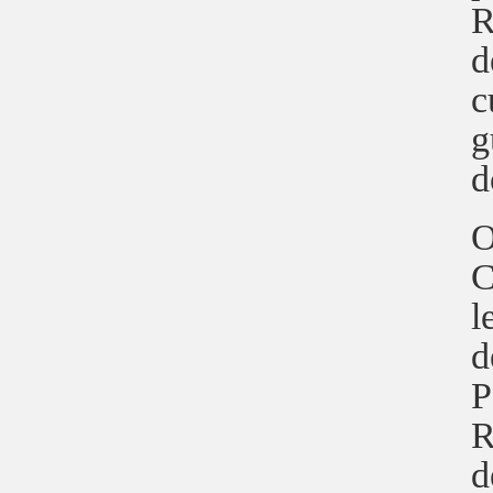
R
d
c
g
d
O
C
l
d
P
R
d