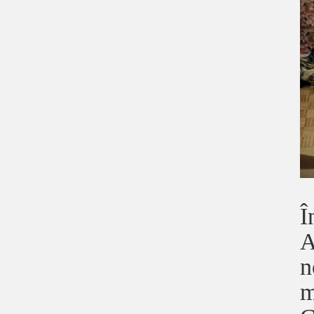
Î
A
n
m