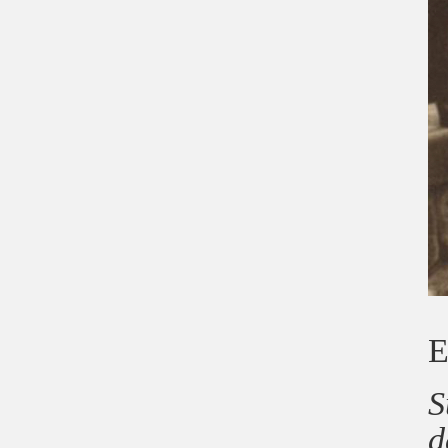
E
S
d