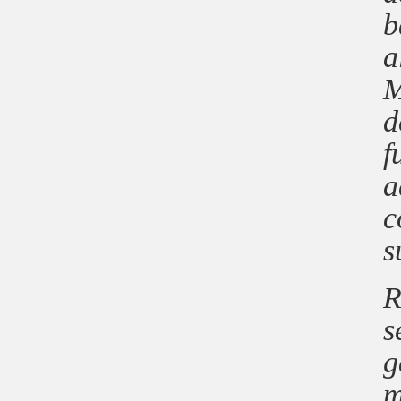
b
a
M
d
f
a
c
s
R
s
g
m