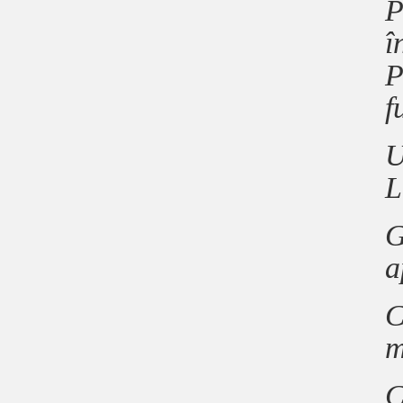
P
î
P
f
U
L
G
a
C
m
C