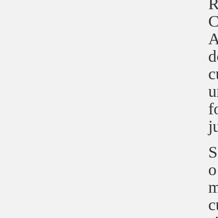
R
C
A
d
c
u
f
j
S
o
m
c