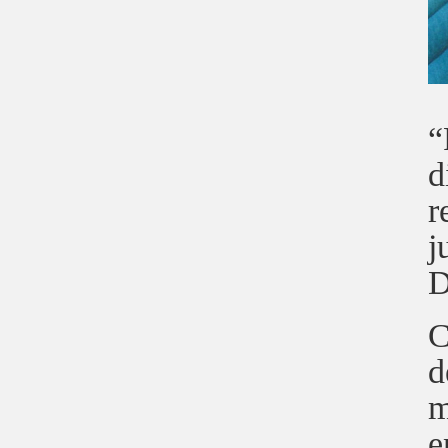
“
d
r
j
D
C
d
m
e