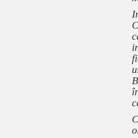
I
C
c
i
f
u
B
î
c
C
o