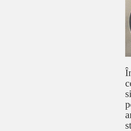
Î
c
s
p
a
s