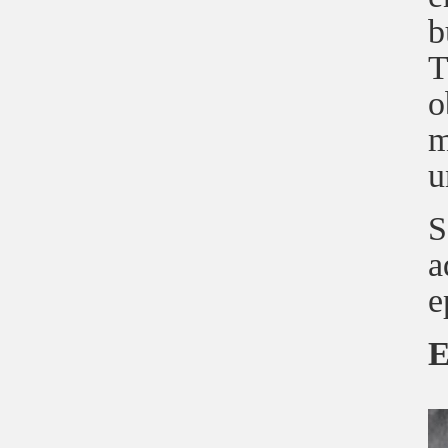
b
T
o
m
u
S
a
e
E