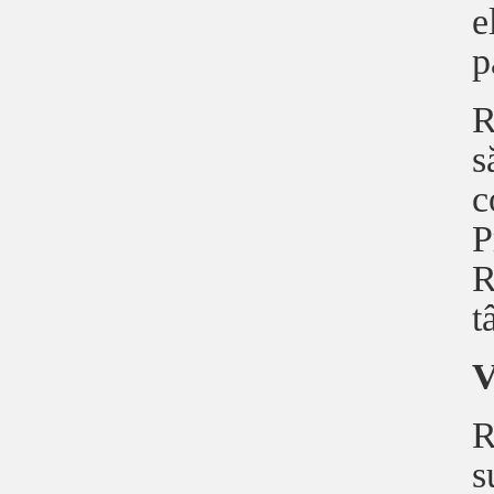
e
p
R
s
c
P
R
t
V
R
s