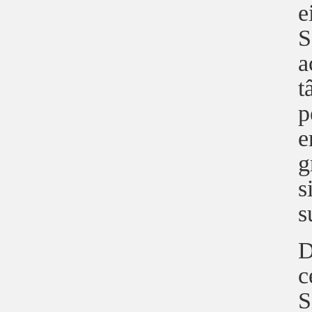
e
S
a
t
p
e
g
s
s
D
c
S