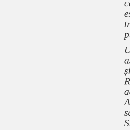
c
e
t
p
U
a
ș
R
a
A
s
S