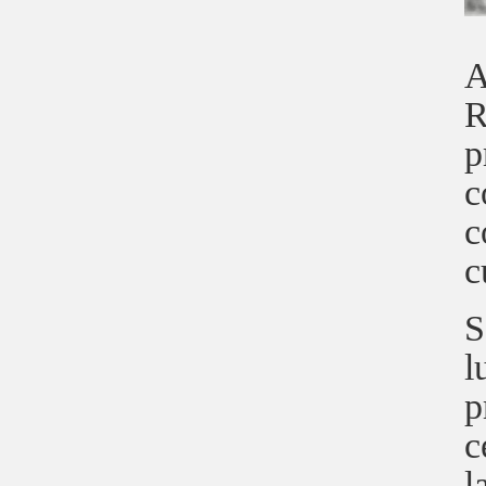
A
R
p
c
c
c
S
l
p
c
l