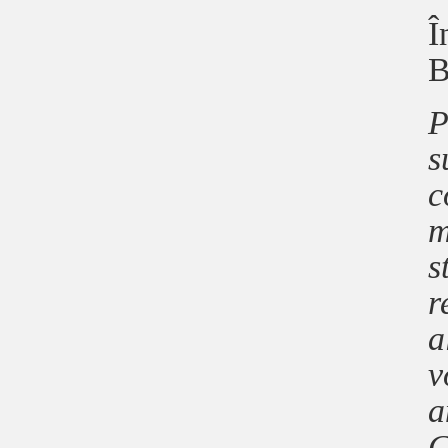
Î
B
P
s
c
m
s
r
a
v
a
C