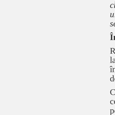
c
u
s
Î
R
l
î
d
C
c
p