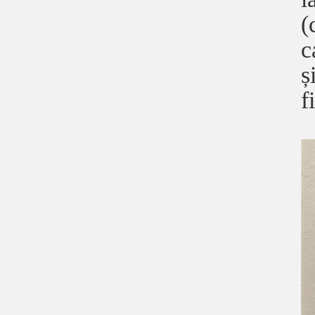
(
c
ș
f