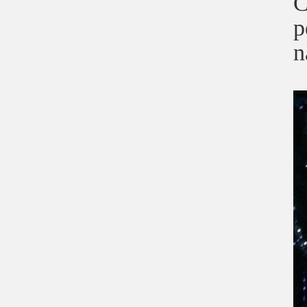
C
p
n