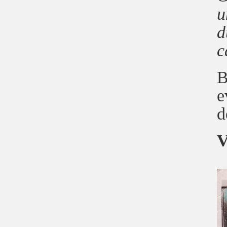
u
d
c
B
e
d
V