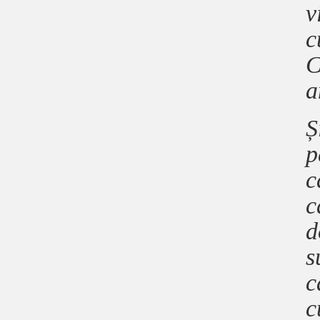
v
c
C
a
Ș
p
c
c
d
s
c
c