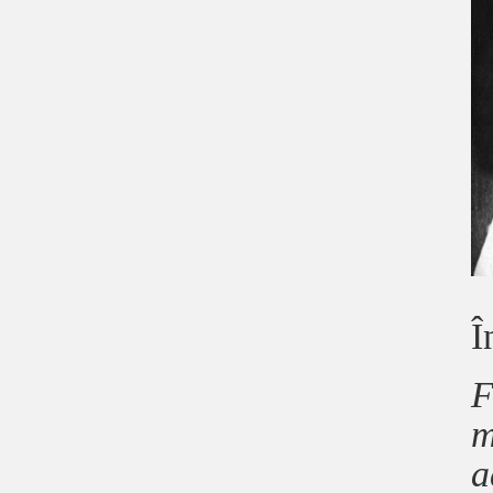
Î
F
m
a