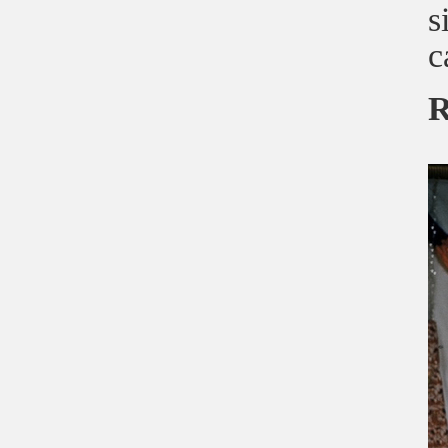
s
c
R