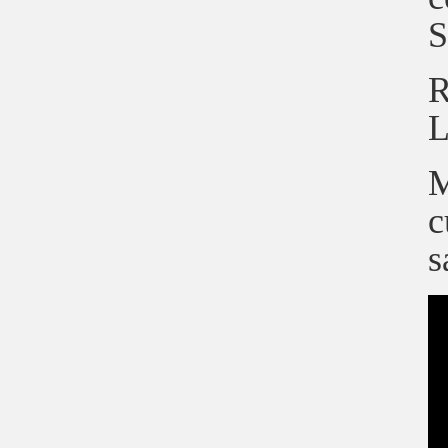
S
R
L
M
c
s