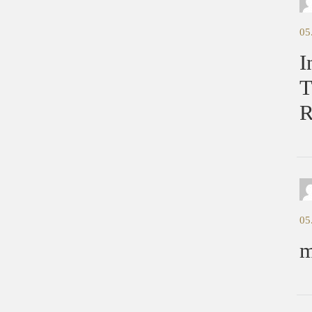
05
I
T
R
05
m