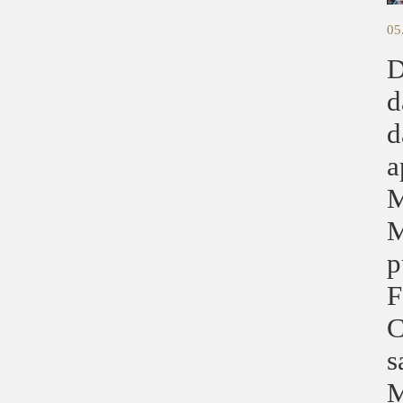
05
D
d
d
a
M
M
p
F
C
s
M