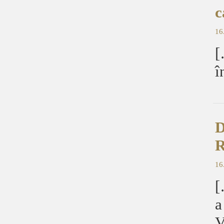
c
16
[
î
D
R
16
[
a
V