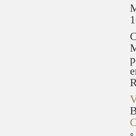
M
1
C
M
p
e
R
V
B
C