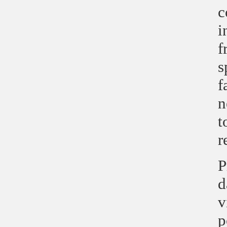
c
i
f
s
f
n
t
r
P
d
v
p