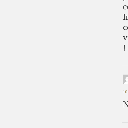
c
I
c
v
!
10
N