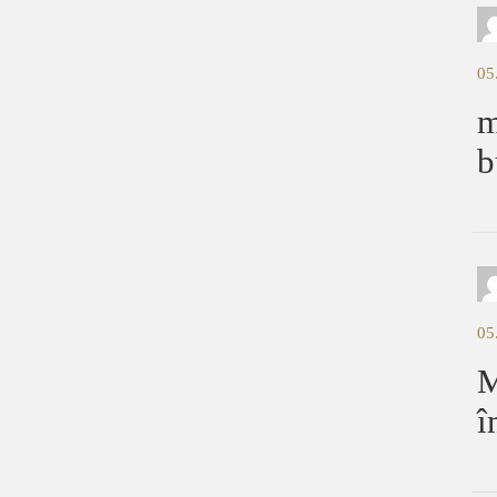
05
m
b
05
M
î