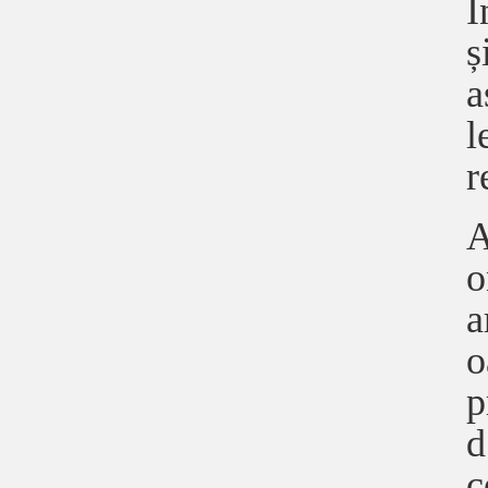
Î
ș
a
l
r
A
o
a
o
p
d
c