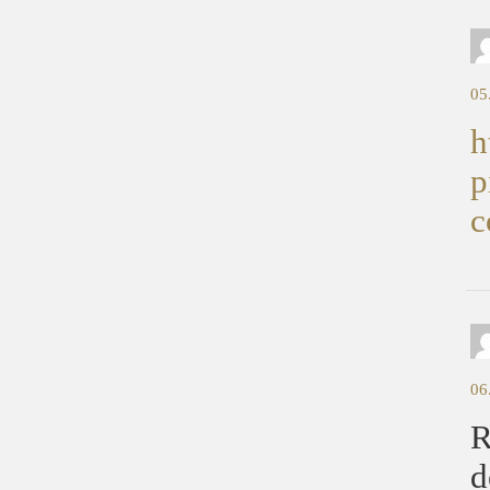
05
h
p
c
06
R
d