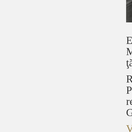
E
M
ţ
R
P
r
G
V