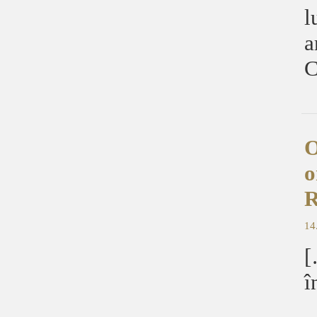
l
a
C
O
o
R
14
[
î