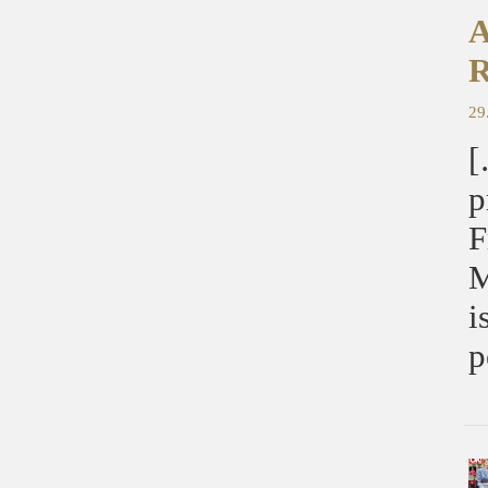
A
R
29
[
p
F
M
i
p