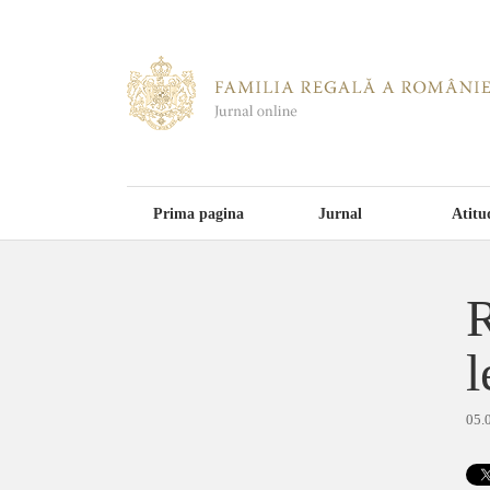
Prima pagina
Jurnal
Atitu
R
l
05.