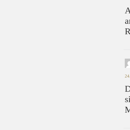
A
a
R
24
D
s
M