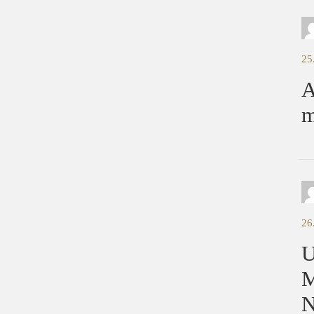
25
A
m
26
U
M
N