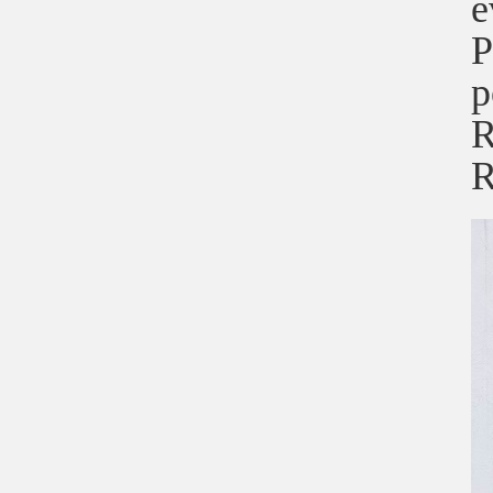
e
P
p
R
R