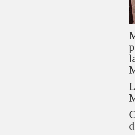
M
p
l
M
L
M
C
d