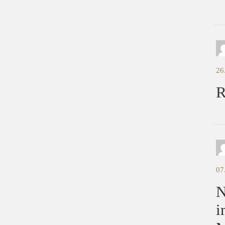
26
R
07
N
i