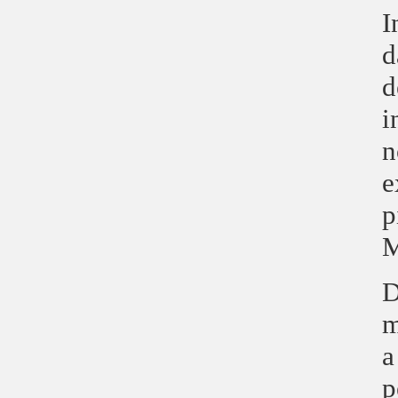
I
d
d
i
n
e
p
M
D
m
a
p