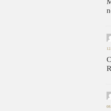
M
n
12
C
R
08