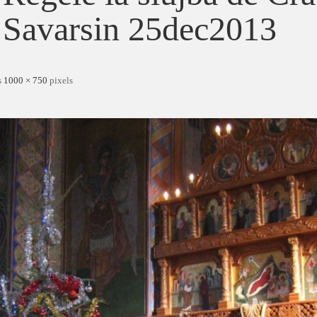
Savarsin 25dec2013
s
1000 × 750
pixels