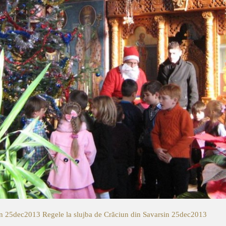
sin 25dec2013
Regele la slujba de Crăciun din Savarsin 25dec2013