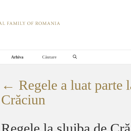
Arhiva
←
Regele a luat parte l
Crăciun
Regele la slujba de Cră