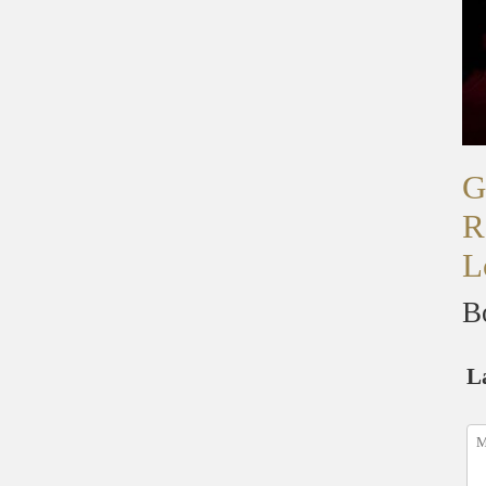
G
R
L
B
L