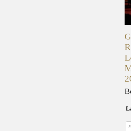
G
R
L
M
2
B
L