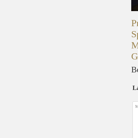
P
S
M
G
B
L