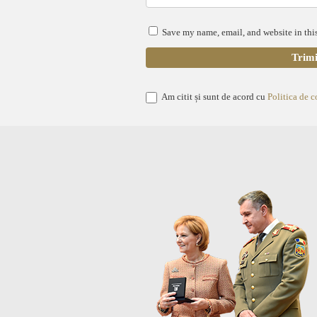
Save my name, email, and website in this
Am citit și sunt de acord cu
Politica de c