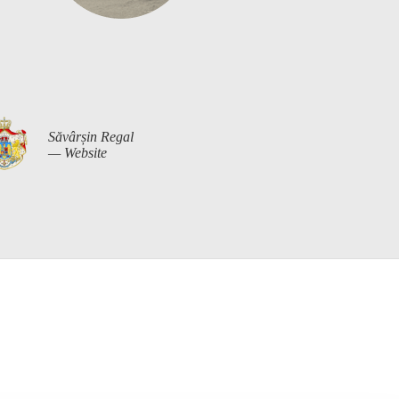
Săvârșin Regal
— Website