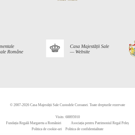
mentale
Casa Majestății Sale
egale Române
— Website
© 2007-2026 Casa Majestății Sale Custodele Coroanei. Toate drepturile rezervate
Visits: 68895910
Fundația Regală Margareta a României
Asociația pentru Patrimoniul Regal Peleș
Politica de cookie-uri
Politica de confidentialitate