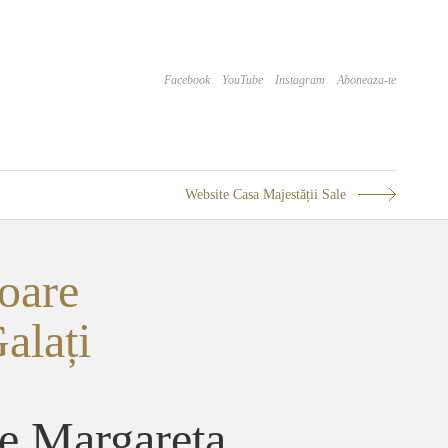
Facebook
YouTube
Instagram
Aboneaza-te
Website Casa Majestății Sale
oare
alați
re Margareta