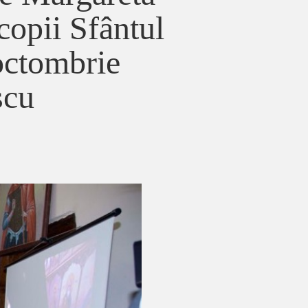
copii Sfântul
 octombrie
scu