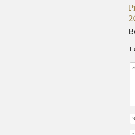
P
2
B
L