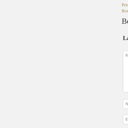
Pri
Rom
B
L