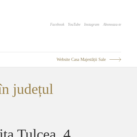
Facebook
YouTube
Instagram
Aboneaza-te
Website Casa Majestății Sale
în județul
ita Tulcea, 4