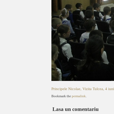
Principele Nicolae, Vizita Tulcea, 4 iu
Bookmark the
permalink
.
Lasa un comentariu