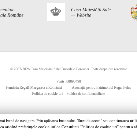
mentale
Casa Majestății Sale
egale Române
— Website
© 2007-2026 Casa Majestății Sale Custodele Coroanei. Toate drepturile rezervate
Visits: 68898498
Fundația Regală Margareta a României
Asociația pentru Patrimoniul Regal Peleș
Politica de cookie-uri
Politica de confidentialitate
 mai bună de navigare. Prin apăsarea butonului "Sunt de acord" sau continuarea utiliză
ca oricând preferințele cookie-urilor. Consultați "Politica de cookie-uri" pentru a a