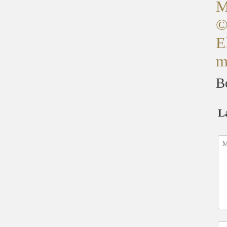
M
©
E
m
B
L