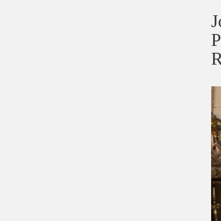
J
P
R