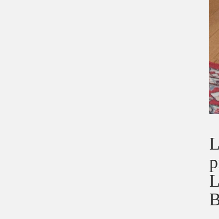
L
p
L
B