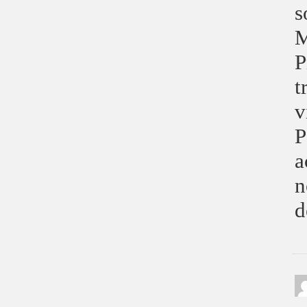
s
M
P
t
v
P
a
n
d