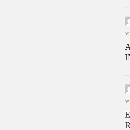
05
A
I
05
E
R