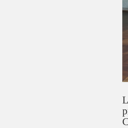
L
p
C