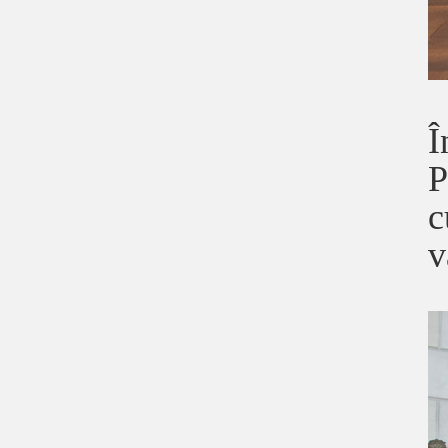
Î
P
c
v