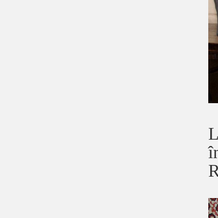
L
î
R