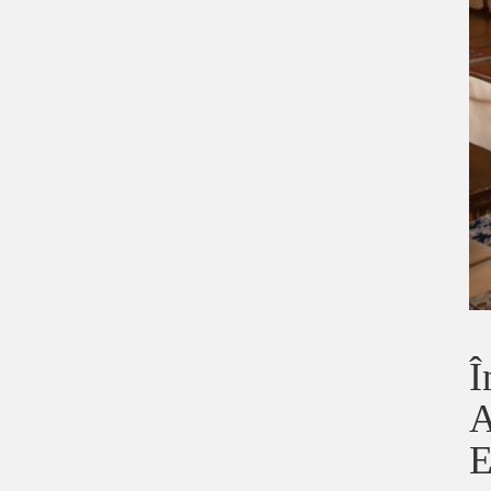
Î
A
E