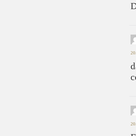
20
d
c
20