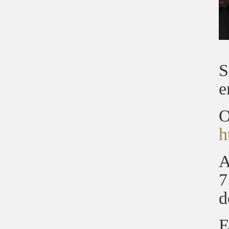
S
e
O
h
A
7
d
E