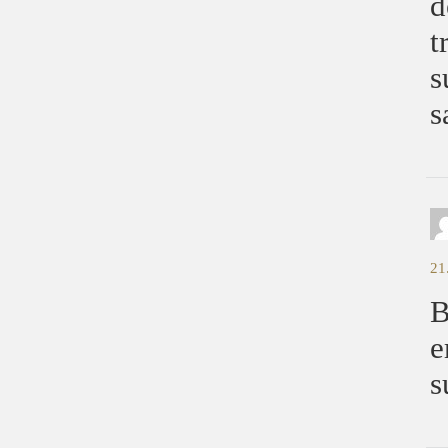
d
t
s
s
21
B
e
s