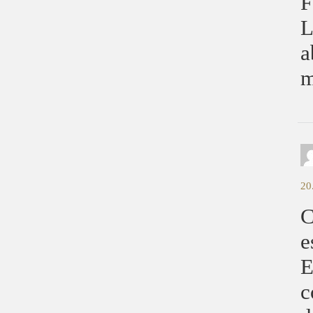
F
L
a
m
20
C
e
E
c