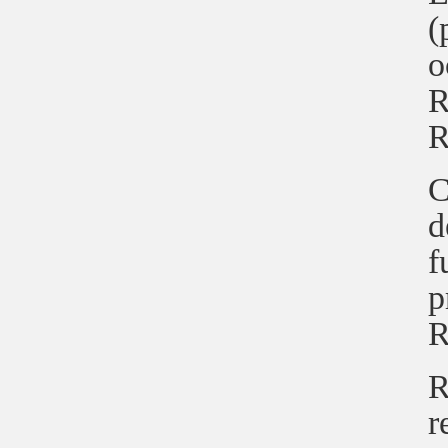
(
o
R
R
C
d
f
p
R
R
r