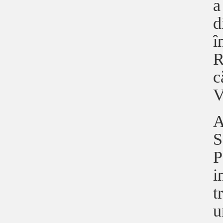
a
d
î
R
c
V
A
S
P
i
t
u