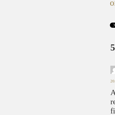
o
5
20
A
r
f