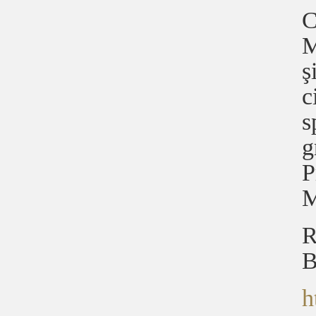
C
M
ş
c
s
g
P
M
R
B
h