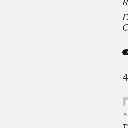
R
D
C
4
29
D