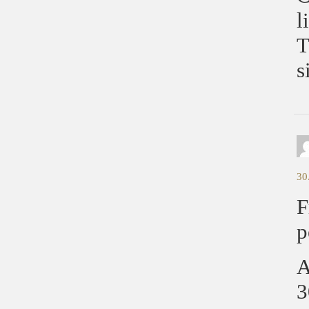
l
T
s
30
F
p
A
3