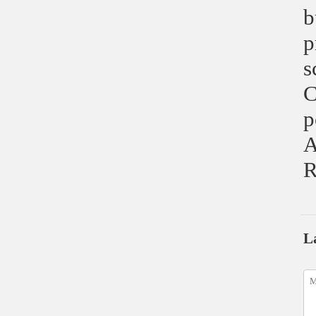
b
p
s
C
p
A
R
L