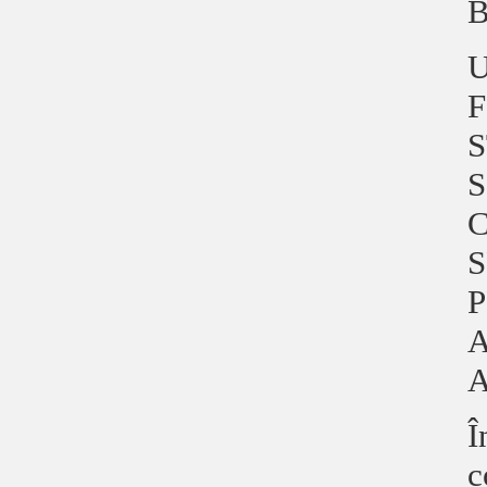
U
F
S
S
C
S
P
A
A
Î
c