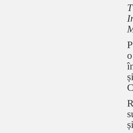
T
I
M
P
o
î
ș
C
R
s
ș