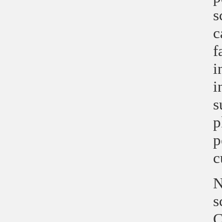
s
c
f
i
i
s
p
p
c
N
s
C