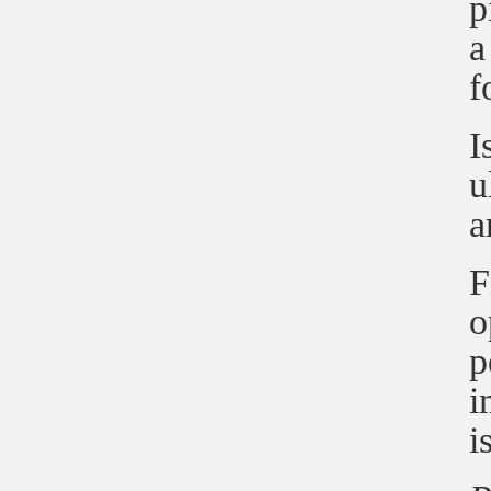
p
a
f
I
u
a
F
o
p
i
i