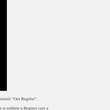
isiunii “Ora Regelui”.
e și noblețe a Reginei care a