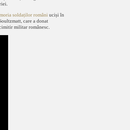
iei.
moria soldaților români
uciși în
Soultzmatt, care a donat
cimitir militar românesc.