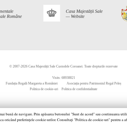
mentale
Casa Majestății Sale
egale Române
— Website
© 2007-2026 Casa Majestății Sale Custodele Coroanei. Toate drepturile rezervate
Visits: 68938821
Fundația Regală Margareta a României
Asociația pentru Patrimoniul Regal Peleș
Politica de cookie-uri
Politica de confidentialitate
 mai bună de navigare. Prin apăsarea butonului "Sunt de acord" sau continuarea utiliză
ca oricând preferințele cookie-urilor. Consultați "Politica de cookie-uri" pentru a a