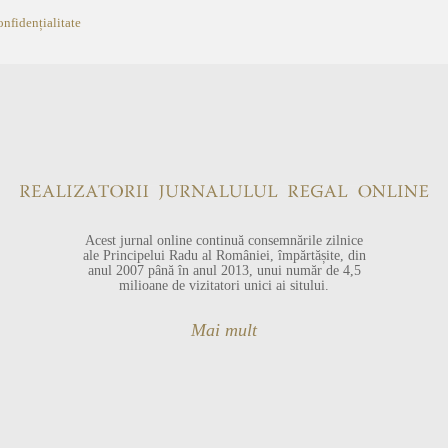
onfidențialitate
Acest jurnal online continuă consemnările zilnice
ale Principelui Radu al României, împărtășite, din
anul 2007 până în anul 2013, unui număr de 4,5
milioane de vizitatori unici ai sitului.
Mai mult