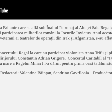
ritanie care se află sub Înaltul Patronaj al Alteței Sale Regale
 participarea militarilor români la Jocurile Invictus. Anul aces
veterani ai teatrelor de operații din Irak și Afganistan, s-au afl
oncertului Regal la care au participat violonista Anna Trifu și 
irijorului Constantin Adrian Grigore. Concertul Caritabil al ”F
a mare a Regelui Mihai I l-a dăruit pentru prima oară tatălui său
 Redactori: Valentina Băințan, Sandrino Gavriloaia Producător: 