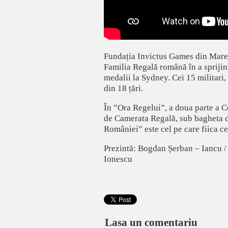
Fundația Invictus Games din Marea B
Familia Regală română în a sprijini
medalii la Sydney. Cei 15 militari, 
din 18 țări.
În ”Ora Regelui”, a doua parte a C
de Camerata Regală, sub bagheta d
României” este cel pe care fiica ce
Prezintă: Bogdan Șerban – Iancu /
Ionescu
Lasa un comentariu