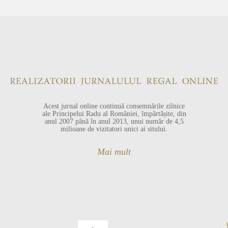
Acest jurnal online continuă consemnările zilnice
ale Principelui Radu al României, împărtășite, din
anul 2007 până în anul 2013, unui număr de 4,5
milioane de vizitatori unici ai sitului.
Mai mult