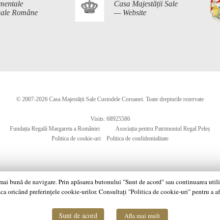
mentale
Casa Majestății Sale
egale Române
— Website
© 2007-2026 Casa Majestății Sale Custodele Coroanei. Toate drepturile rezervate
Visits: 68925586
Fundația Regală Margareta a României
Asociația pentru Patrimoniul Regal Peleș
Politica de cookie-uri
Politica de confidentialitate
 mai bună de navigare. Prin apăsarea butonului "Sunt de acord" sau continuarea utiliză
ca oricând preferințele cookie-urilor. Consultați "Politica de cookie-uri" pentru a a
Sunt de acord
Afla mai mult