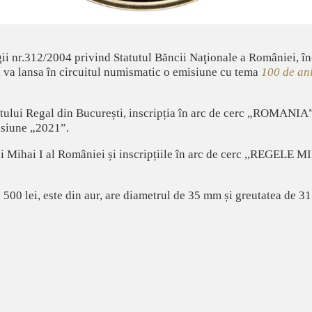
gii nr.312/2004 privind Statutul Băncii Naţionale a României, 
va lansa în circuitul numismatic o emisiune cu tema
100 de ani
latului Regal din București, inscripția în arc de cerc „ROMANIA
isiune „2021”.
i Mihai I al României și inscripțiile în arc de cerc ,,REGELE 
00 lei, este din aur, are diametrul de 35 mm și greutatea de 3