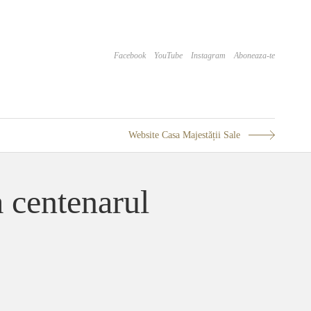
Facebook
YouTube
Instagram
Aboneaza-te
Website Casa Majestății Sale
 centenarul