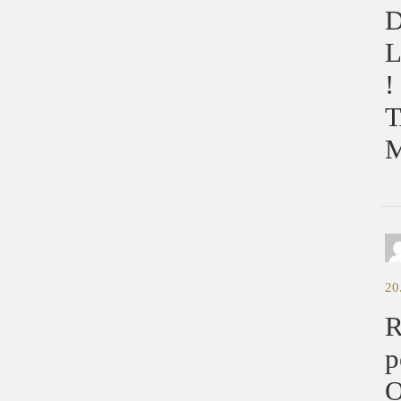
D
L
!
T
M
20
R
p
O