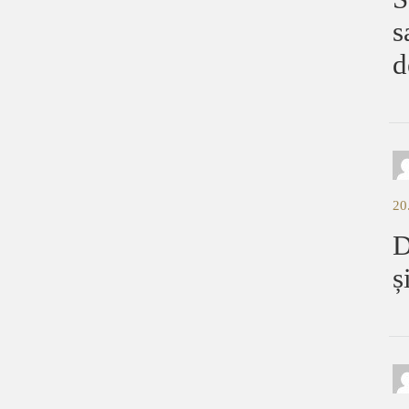
s
d
20
D
ș