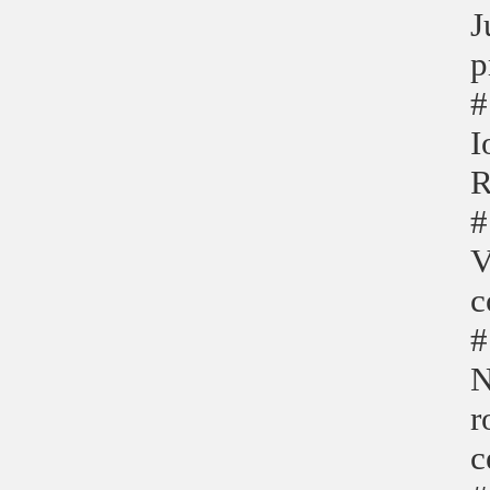
J
p
#
I
R
#
V
c
#
N
r
c