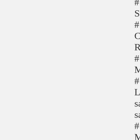
#
S
#
C
R
#
M
#
L
s
s
#
M