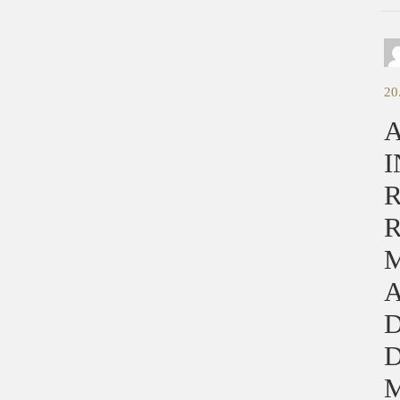
20
A
I
A
D
D
M