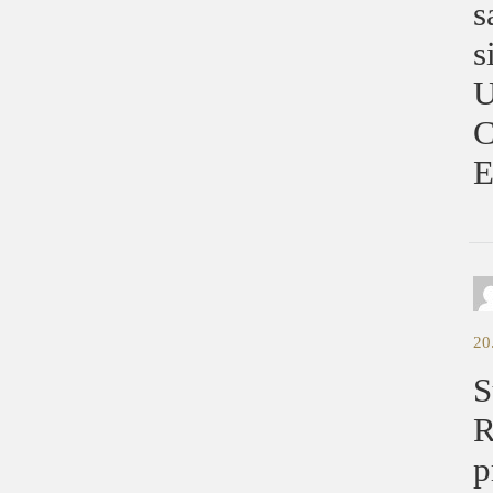
s
s
U
C
E
20
S
R
p