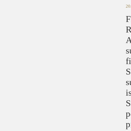
20
F
R
A
s
f
S
s
i
S
p
p