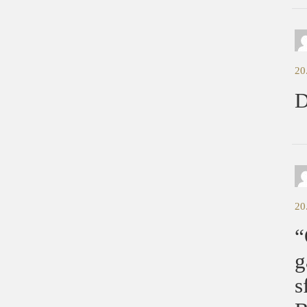
20
D
20
“
g
s