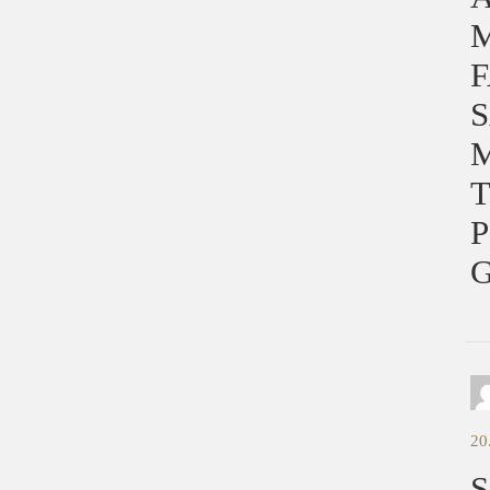
M
F
S
T
20
S