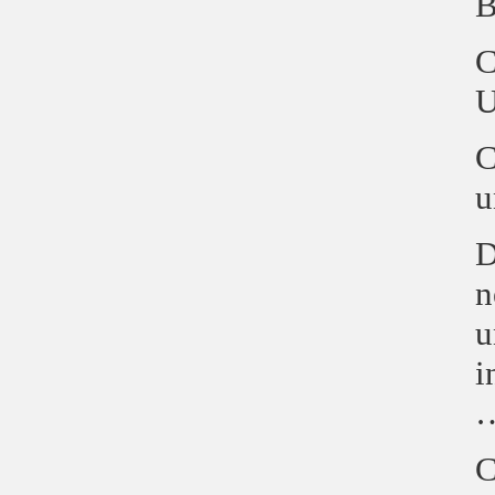
B
C
U
C
u
D
n
u
i
…
C