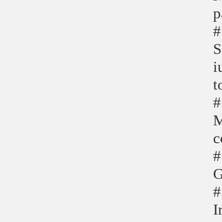
p
#
S
i
t
#
M
c
#
G
#
I