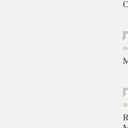
C
20
M
20
R
M