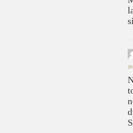
l
s
20
N
t
n
d
S