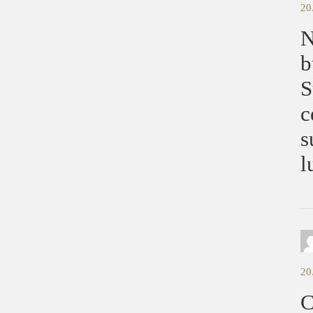
20
N
b
S
c
s
l
20
C