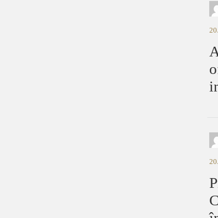
20
A
o
i
20
P
C
î