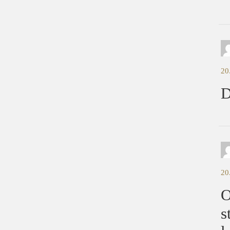
20
D
20
O
s