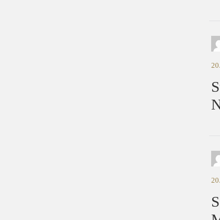
20
S
N
20
S
M