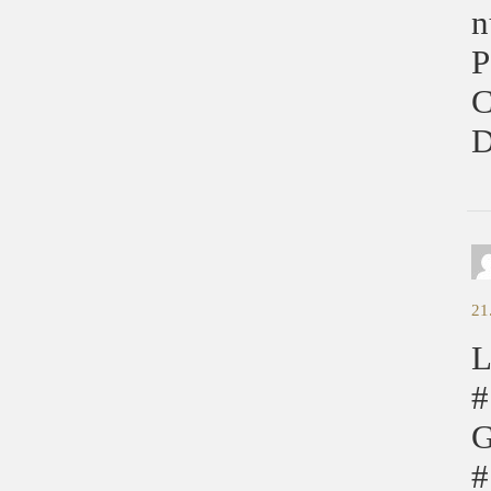
n
P
D
21
L
#
G
#