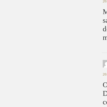
20
M
s
d
m
20
O
D
c