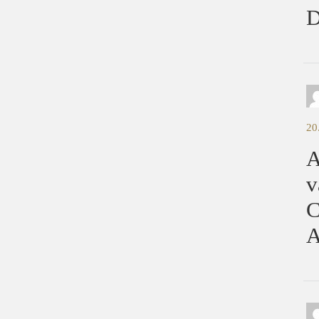
D
20
A
v
C
A