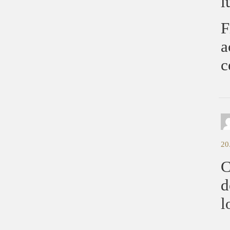
l
F
a
c
20
C
d
l