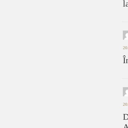
l
20
Î
20
D