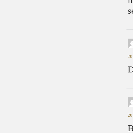
s
20
D
20
B