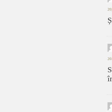
20
Ș
20
S
î