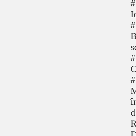
#
I
#
B
s
#
C
#
M
î
d
R
D