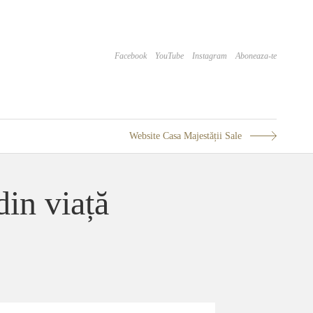
Facebook
YouTube
Instagram
Aboneaza-te
Website Casa Majestății Sale
din viață