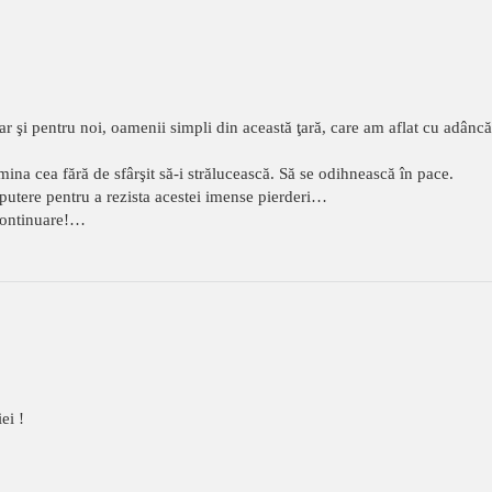
r şi pentru noi, oamenii simpli din această ţară, care am aflat cu adâncă 
na cea fără de sfârşit să-i strălucească. Să se odihnească în pace.
 putere pentru a rezista acestei imense pierderi…
continuare!…
ei !