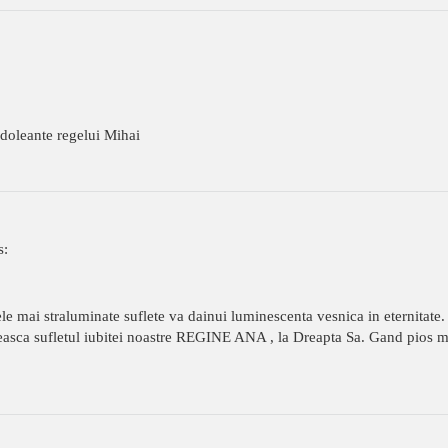
leante regelui Mihai
s:
e mai straluminate suflete va dainui luminescenta vesnica in eternitate. 
asca sufletul iubitei noastre REGINE ANA , la Dreapta Sa. Gand pios m