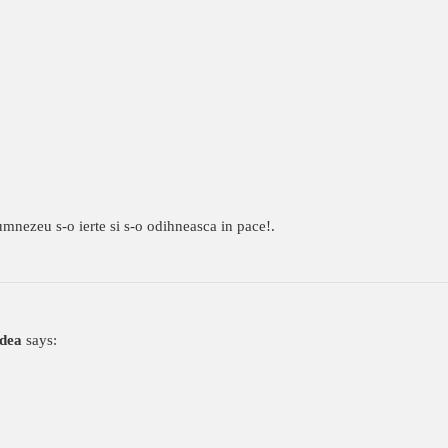
umnezeu s-o ierte si s-o odihneasca in pace!.
adea
says: