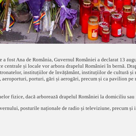
re a fost Ana de România, Guvernul României a declarat 13 august
lice centrale și locale vor arbora drapelul României în bernă. Drap
atronatelor, instituțiilor de învățământ, instituțiilor de cultură 
, aeroporturi, porturi, gări și aerogări, precum și ca pavilion p
nelor fizice, dacă arborează drapelul României la domiciliu sau 
ului, posturile naționale de radio și televiziune, precum și ins