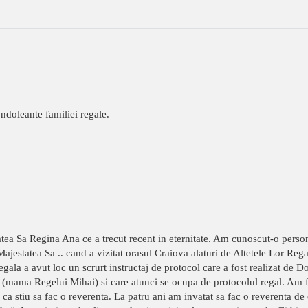
doleante familiei regale.
tea Sa Regina Ana ce a trecut recent in eternitate. Am cunoscut-o persona
Majestatea Sa .. cand a vizitat orasul Craiova alaturi de Altetele Lor Reg
regala a avut loc un scrurt instructaj de protocol care a fost realizat d
(mama Regelui Mihai) si care atunci se ocupa de protocolul regal. Am f
stiu sa fac o reverenta. La patru ani am invatat sa fac o reverenta de 