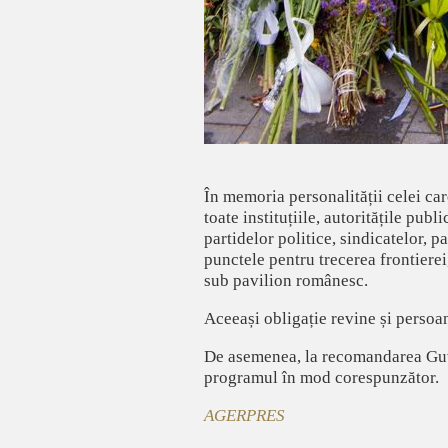
În memoria personalității celei ca
toate instituțiile, autoritățile pub
partidelor politice, sindicatelor, p
punctele pentru trecerea frontierei
sub pavilion românesc.
Aceeași obligație revine și persoa
De asemenea, la recomandarea Guvern
programul în mod corespunzător.
AGERPRES