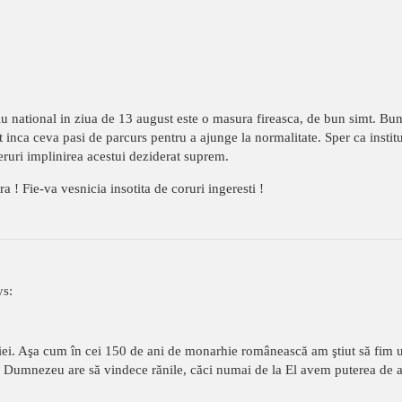
u national in ziua de 13 august este o masura fireasca, de bun simt. Bu
inca ceva pasi de parcurs pentru a ajunge la normalitate. Sper ca institutii
ruri implinirea acestui deziderat suprem.
 ! Fie-va vesnicia insotita de coruri ingeresti !
ys:
. Aşa cum în cei 150 de ani de monarhie românească am ştiut să fim uniți
e. Dumnezeu are să vindece rănile, căci numai de la El avem puterea d