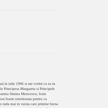
l in iulie 1996 si am vorbit cu ea in
ale Principesa Margareta si Principele
e Doamna Simina Mezicescu, fosta
ost foarte emotionata pentru ca
o ruda mai in varsta care primise bursa