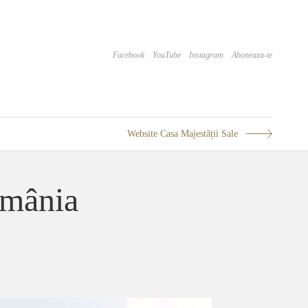
Facebook
YouTube
Instagram
Aboneaza-te
Website Casa Majestății Sale
omânia