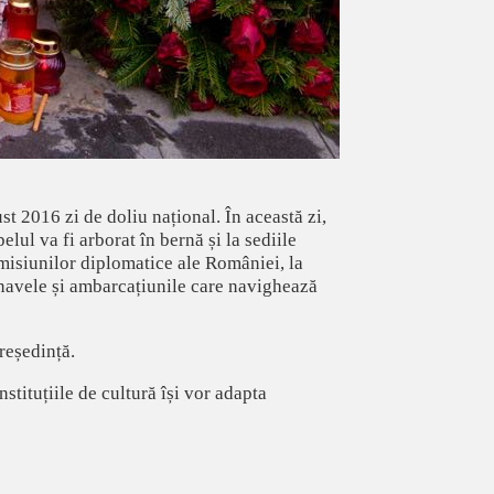
 2016 zi de doliu național. În această zi,
elul va fi arborat în bernă și la sediile
și misiunilor diplomatice ale României, la
e navele și ambarcațiunile care navighează
reședință.
tituțiile de cultură își vor adapta