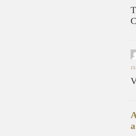
T
C
15
V
A
a