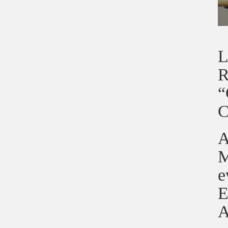
L
R
“
C
A
M
e
E
A