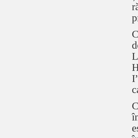
r
p
C
d
L
H
I
c
C
î
e