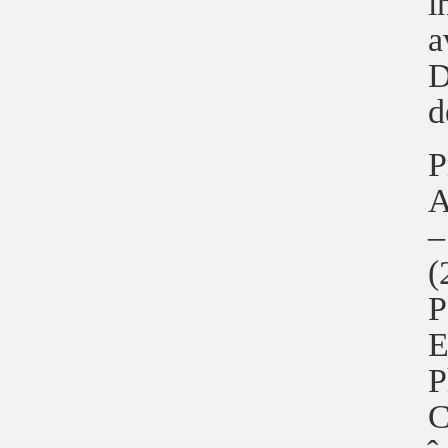
î
a
D
d
P
A
–
(
P
E
P
C