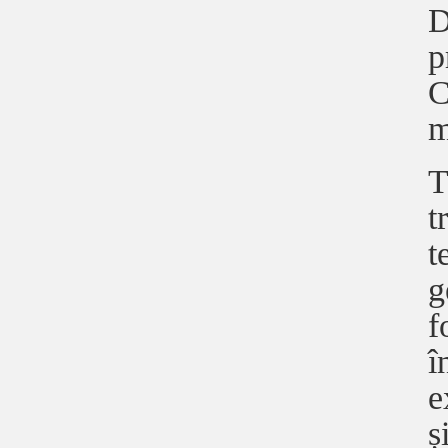
D
p
C
m
T
t
t
g
f
î
e
ș