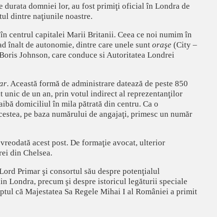
e durata domniei lor, au fost primiţi oficial în Londra de
tul dintre naţiunile noastre.
în centrul capitalei Marii Britanii. Ceea ce noi numim în
ad înalt de autonomie, dintre care unele sunt
oraşe
(City –
Boris Johnson, care conduce si Autoritatea Londrei
ar
. Această formă de administrare datează de peste 850
unic de un an, prin votul indirect al reprezentanţilor
aibă domiciliul în mila pătrată din centru. Ca o
 acestea, pe baza numărului de angajaţi, primesc un număr
vreodată acest post. De formaţie avocat, ulterior
erei din Chelsea.
ord Primar şi consortul său despre potenţialul
 din Londra, precum şi despre istoricul legăturii speciale
aptul că Majestatea Sa Regele Mihai I al României a primit