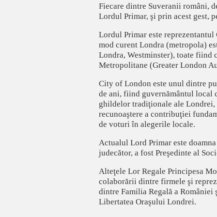
Fiecare dintre Suveranii români, de
Lordul Primar, şi prin acest gest, 
Lordul Primar este reprezentantul 
mod curent Londra (metropola) este
Londra, Westminster), toate fiind
Metropolitane (Greater London Au
City of London este unul dintre puţ
de ani, fiind guvernământul local 
ghildelor tradiţionale ale Londrei,
recunoaştere a contribuţiei fundam
de voturi în alegerile locale.
Actualul Lord Primar este doamna
judecător, a fost Preşedinte al Soci
Alteţele Lor Regale Principesa Mo
colaborării dintre firmele şi repre
dintre Familia Regală a României ş
Libertatea Oraşului Londrei.