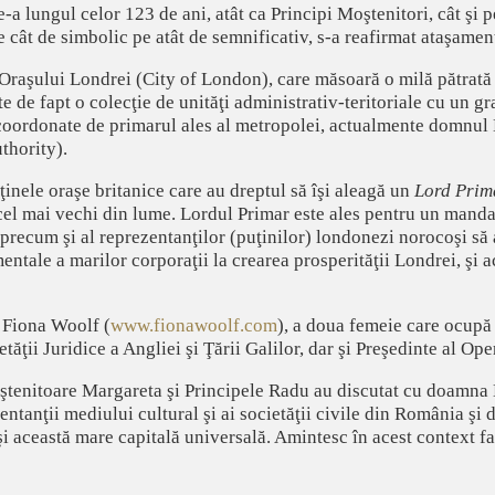
-a lungul celor 123 de ani, atât ca Principi Moştenitori, cât şi p
pe cât de simbolic pe atât de semnificativ, s-a reafirmat ataşamen
Oraşului Londrei (City of London), care măsoară o milă pătrată 
 de fapt o colecţie de unităţi administrativ-teritoriale cu un gr
 coordonate de primarul ales al metropolei, actualmente domnul 
thority).
inele oraşe britanice care au dreptul să îşi aleagă un
Lord Prim
cel mai vechi din lume. Lordul Primar este ales pentru un mandat 
 precum şi al reprezentanţilor (puţinilor) londonezi norocoşi să 
entale a marilor corporaţii la crearea prosperităţii Londrei, şi
 Fiona Woolf (
www.fionawoolf.com
), a doua femeie care ocupă 
etăţii Juridice a Angliei şi Ţării Galilor, dar şi Preşedinte al Op
ştenitoare Margareta şi Principele Radu au discutat cu doamna L
zentanţii mediului cultural şi ai societăţii civile din România şi
i această mare capitală universală. Amintesc în acest context f