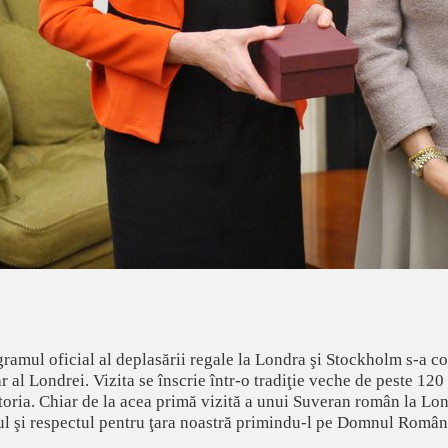
ramul oficial al deplasării regale la Londra şi Stockholm s-a co
r al Londrei. Vizita se înscrie într-o tradiţie veche de peste 120
toria. Chiar de la acea primă vizită a unui Suveran român la Lond
sul şi respectul pentru ţara noastră primindu-l pe Domnul Români