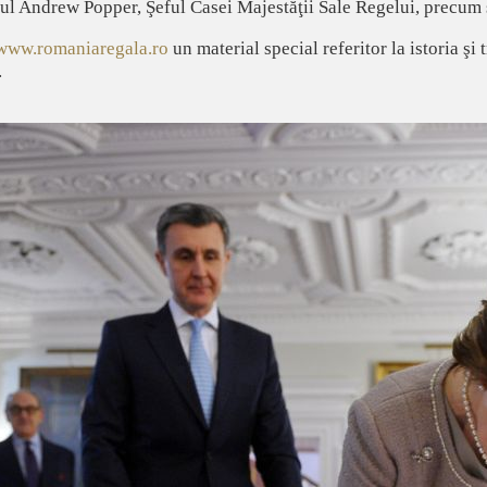
l Andrew Popper, Şeful Casei Majestăţii Sale Regelui, precum şi 
www.romaniaregala.ro
un material special referitor la istoria şi
.