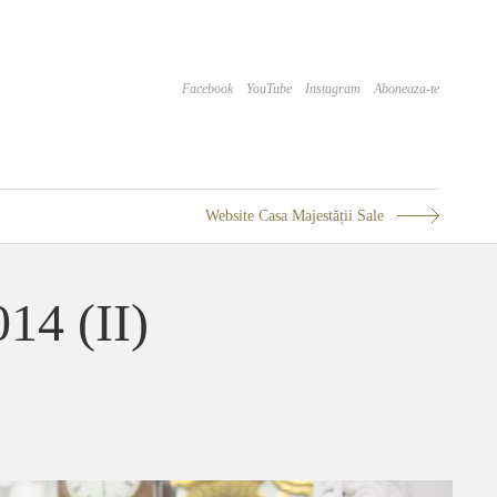
Facebook
YouTube
Instagram
Aboneaza-te
Website Casa Majestății Sale
014 (II)