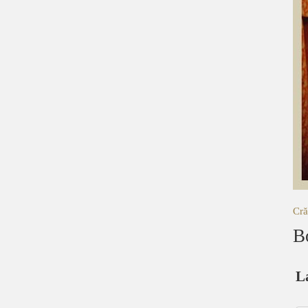
Cră
B
L