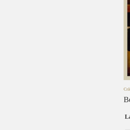
Cră
B
L