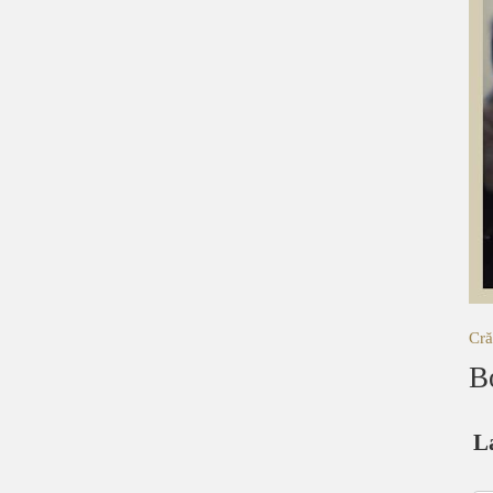
Cră
B
L