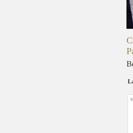
C
P
B
L