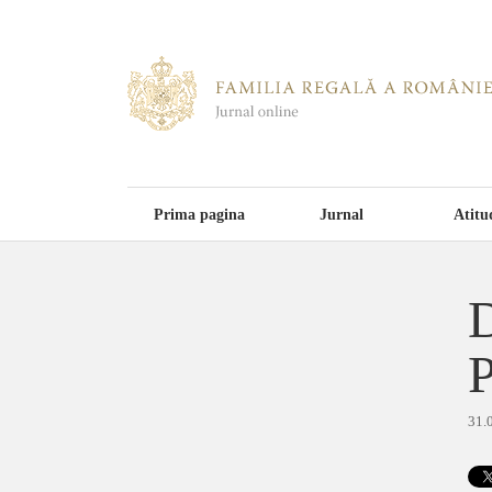
Prima pagina
Jurnal
Atitu
D
P
31.