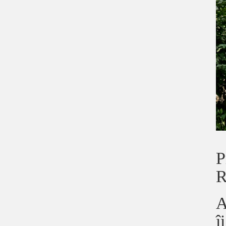
P
R
A
î