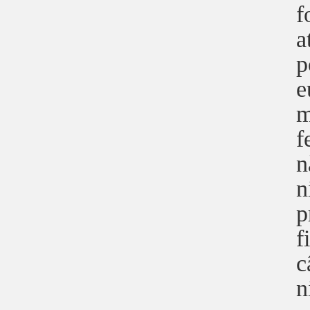
f
a
p
e
m
f
n
n
p
f
c
n