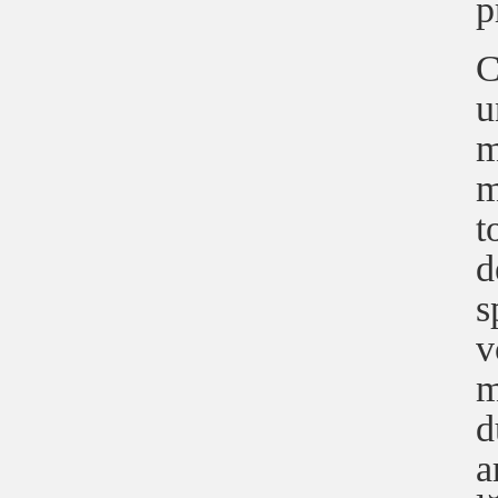
p
C
u
m
m
t
d
s
v
m
d
a