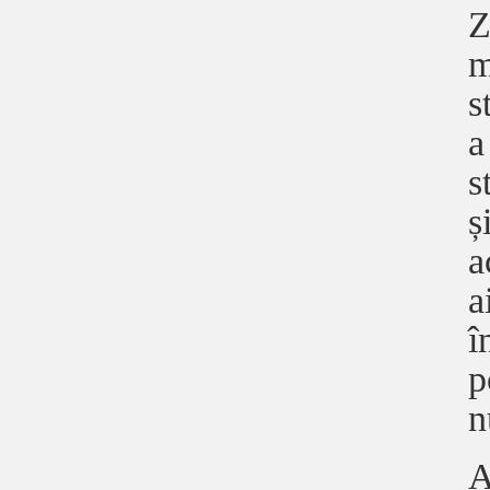
Z
m
s
a
s
ș
a
a
î
p
n
A