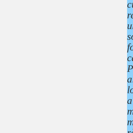
c
r
u
s
f
c
P
a
l
a
m
m
r