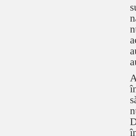
s
n
n
a
a
a
A
î
s
n
D
î