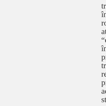
t
î
r
a
“
î
p
t
r
p
a
s