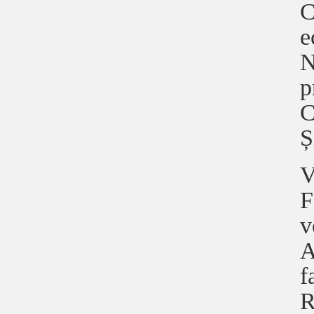
C
e
N
p
C
Ș
V
F
v
A
f
R