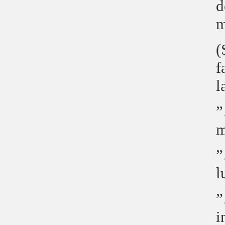
d
m
(
f
l
”
m
”
l
”
i