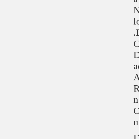
N
l
.
C
D
a
A
R
n
O
m
D