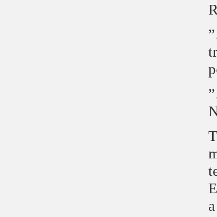
R
”
t
p
”
N
T
m
t
E
a