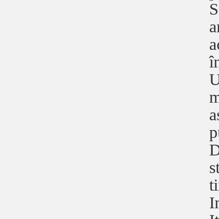
S
a
a
î
U
m
a
p
D
s
t
I