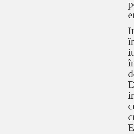
p
e
I
î
i
î
d
D
i
c
c
E