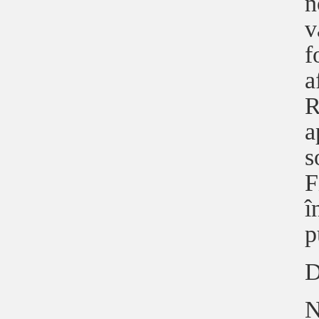
n
v
f
a
R
a
s
F
î
p
D
N