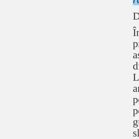
D
Î
p
a
d
L
a
p
p
g
s