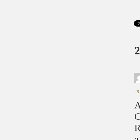
2
29
A
C
R
a