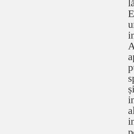
l
E
u
i
A
a
p
s
ș
i
a
i
p