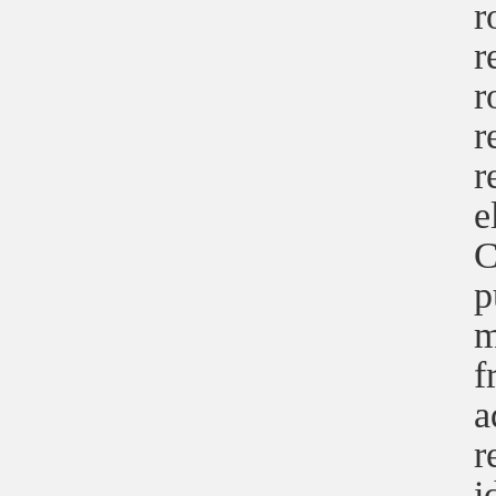
r
r
r
r
r
e
C
p
m
f
a
r
i