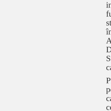
i
f
s
î
A
D
S
c
P
p
c
c