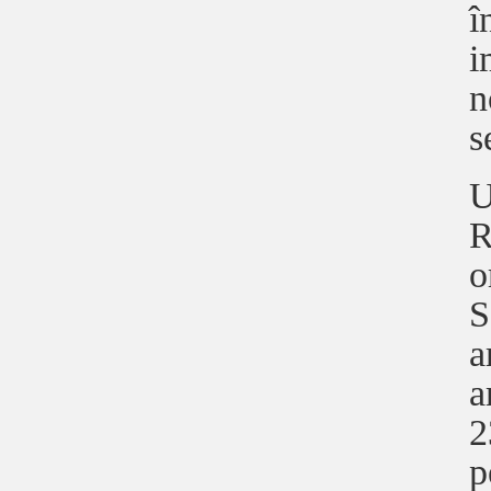
î
i
n
s
U
R
o
S
a
a
2
p