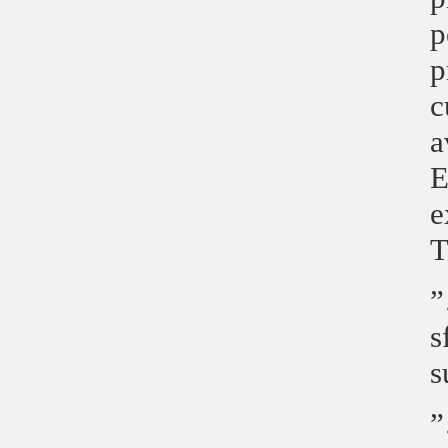
p
p
c
a
E
e
T
”
s
s
”