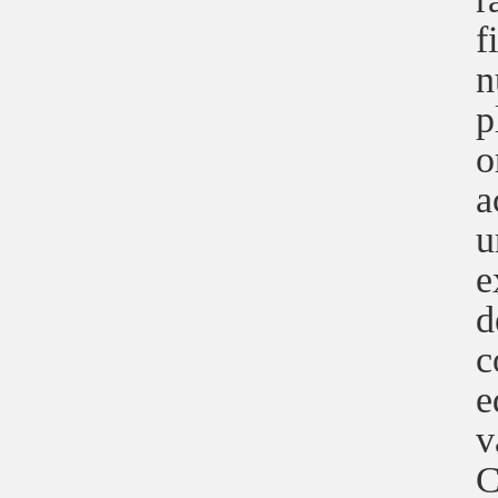
f
n
p
o
a
u
e
d
c
e
v
C