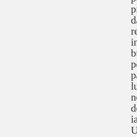
p
d
r
i
b
p
p
l
n
d
i
U