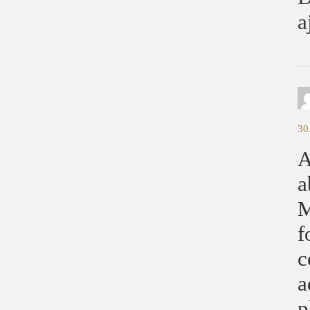
a
30
A
a
M
f
c
a
p