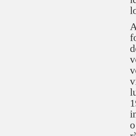
l
A
f
d
v
v
v
l
1
i
o
r