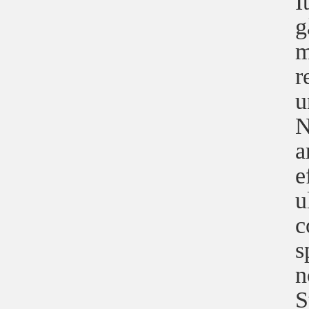
I
g
m
r
u
N
a
e
u
c
s
n
S