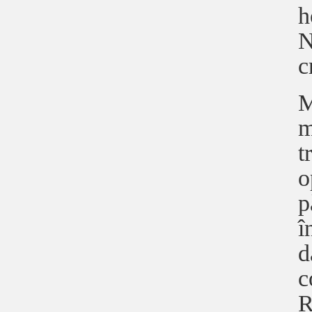
h
N
c
M
m
t
o
p
î
d
c
R