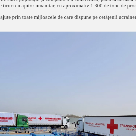
tiruri cu ajutor umanitar, cu aproximativ 1 300 de tone de pro
ute prin toate mijloacele de care dispune pe cetățenii ucraineni