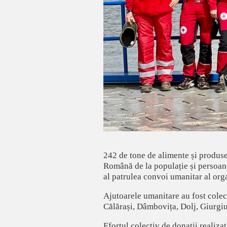
242 de tone de alimente și produse
Română de la populație și persoane
al patrulea convoi umanitar al orga
Ajutoarele umanitare au fost colect
Călărași, Dâmbovița, Dolj, Giurgiu
Efortul colectiv de donații realiza