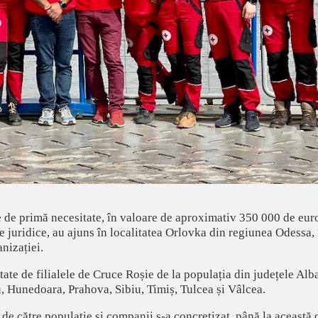
 de primă necesitate, în valoare de aproximativ 350 000 de eur
 juridice, au ajuns în localitatea Orlovka din regiunea Odessa, 
nizației.
ate de filialele de Cruce Roșie de la populația din județele Alb
, Hunedoara, Prahova, Sibiu, Timiș, Tulcea și Vâlcea.
t de către populație și companii s-a concretizat, până la această 