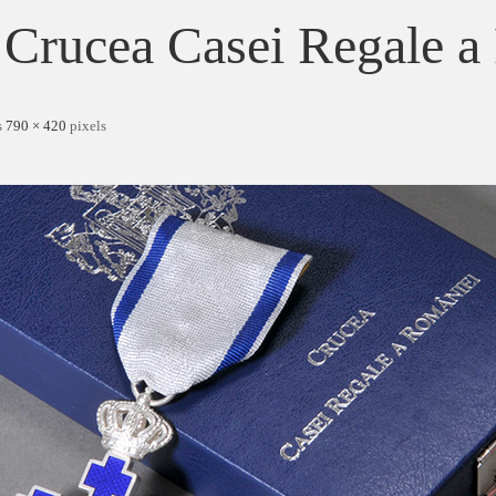
Crucea Casei Regale a
s
790 × 420
pixels