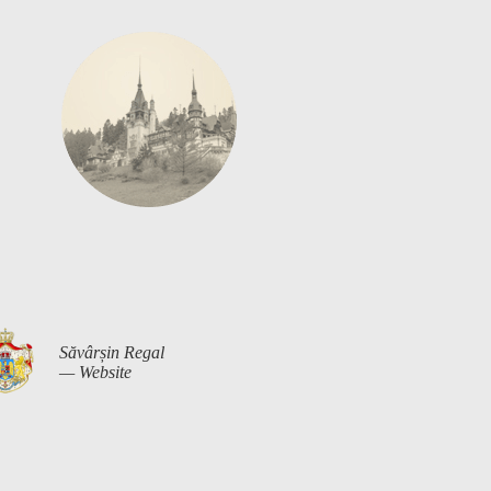
Săvârșin Regal
— Website