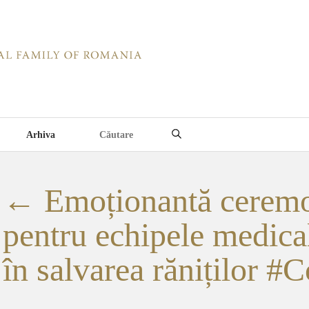
Arhiva
←
Emoționantă ceremo
pentru echipele medica
în salvarea răniților #C