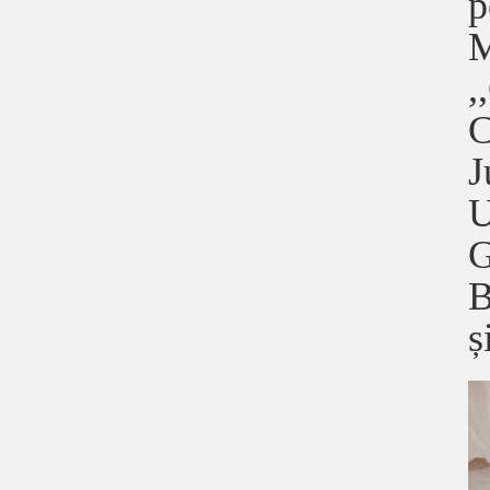
p
M
,
C
J
U
G
B
ș