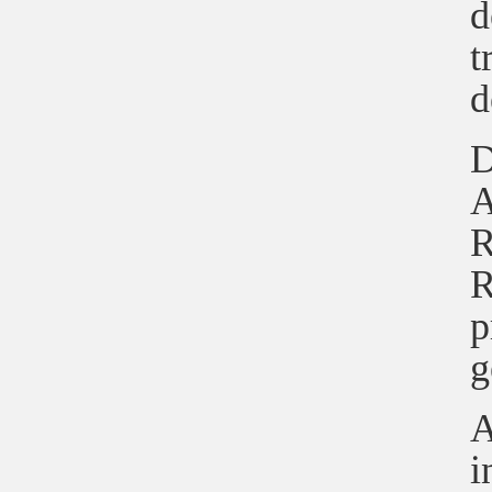
d
t
d
D
A
R
R
p
g
A
i