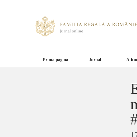
Prima pagina
Jurnal
Atitu
E
m
#
1