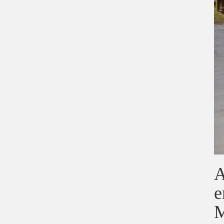
A
e
M