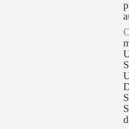
p
a
C
m
U
S
U
D
S
S
d