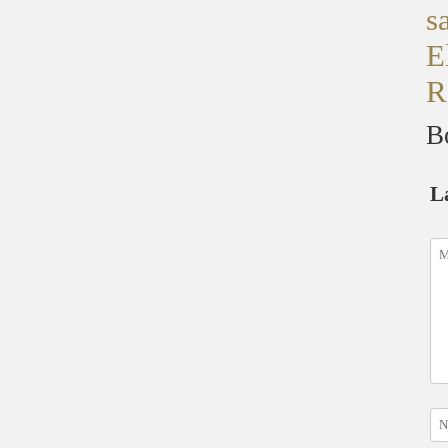
s
E
R
B
L