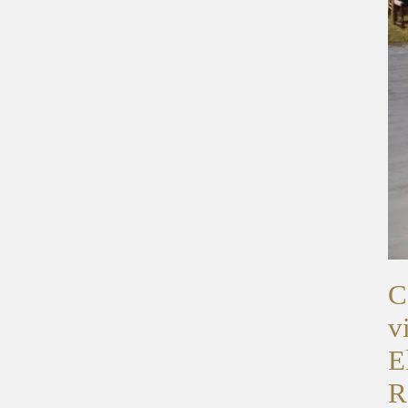
C
v
E
R