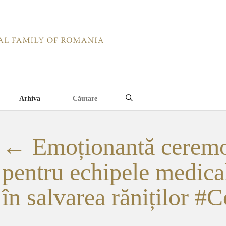
Arhiva
←
Emoționantă ceremo
pentru echipele medica
în salvarea răniților #C