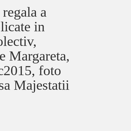
regala a
icate in
lectiv,
e Margareta,
c2015, foto
a Majestatii