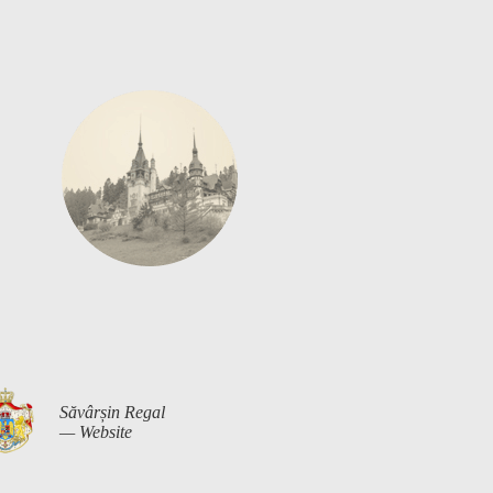
Săvârșin Regal
— Website