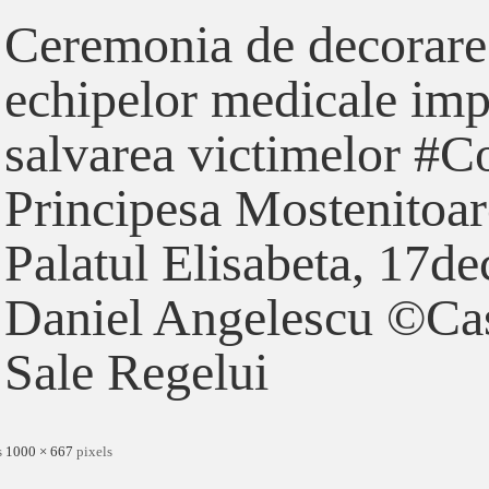
Ceremonia de decorare 
echipelor medicale impl
salvarea victimelor #Co
Principesa Mostenitoar
Palatul Elisabeta, 17de
Daniel Angelescu ©Cas
Sale Regelui
s
1000 × 667
pixels