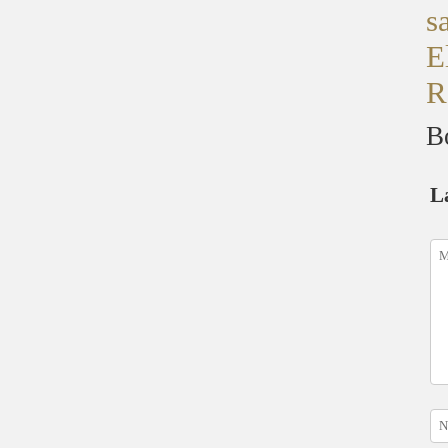
s
E
R
B
L