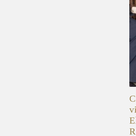
C
v
E
R