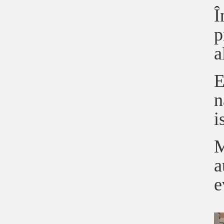
Î
p
a
E
n
i
M
a
e