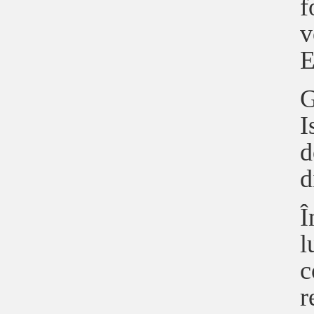
f
v
E
G
I
d
d
Î
l
c
r