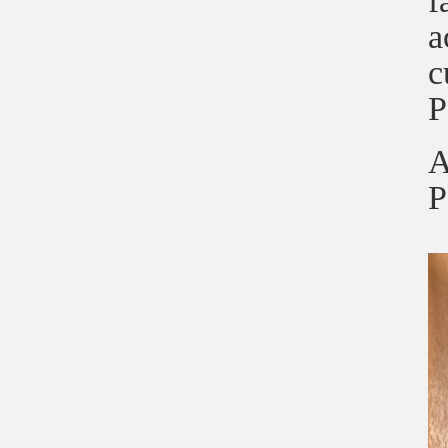
f
a
c
P
A
P