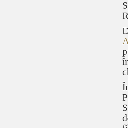
S
R
D
A
p
î
c
Î
P
S
d