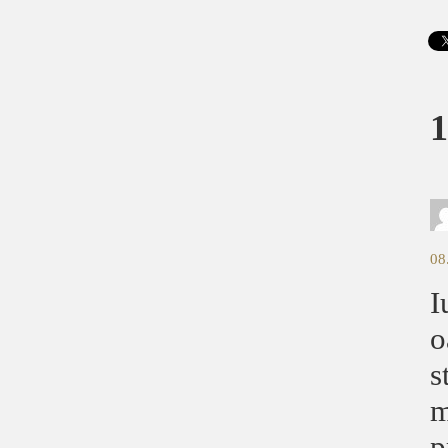
1
08
I
o
s
m
p