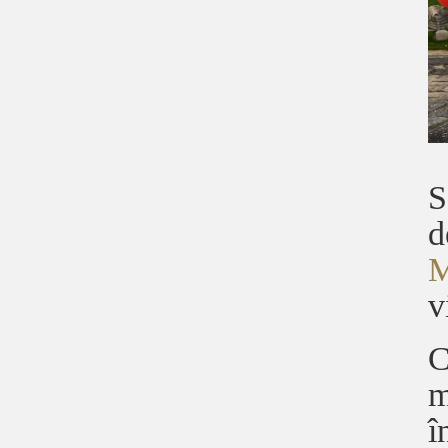
S
d
M
v
C
m
î