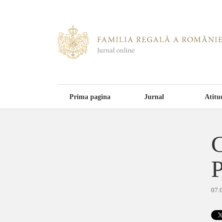
Prima pagina
Jurnal
Atitu
C
P
07.