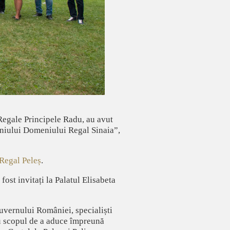
 Regale Principele Radu, au avut
moniului Domeniului Regal Sinaia”,
 Regal Peleș
.
fost invitați la Palatul Elisabeta
Guvernului României, specialiști
cu scopul de a aduce împreună