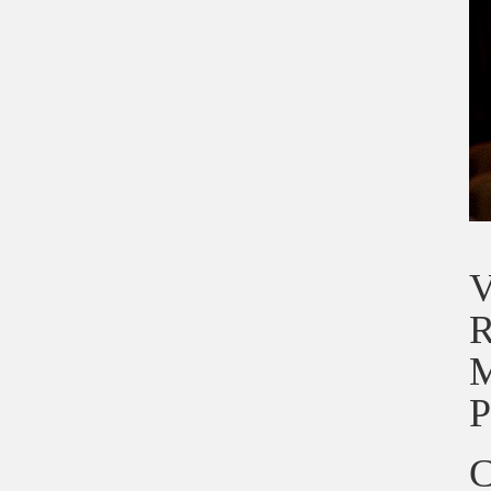
V
R
M
P
C