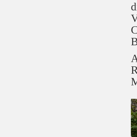
d
V
C
B
A
R
M