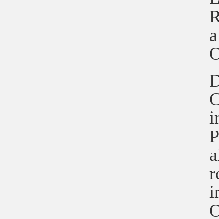
R
a
O
D
C
i
P
a
r
i
O