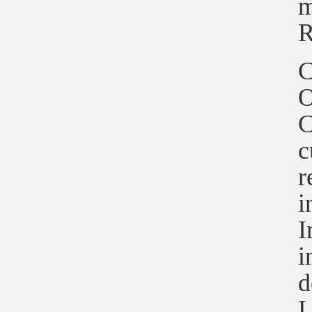
m
R
C
O
C
c
r
i
I
i
d
L