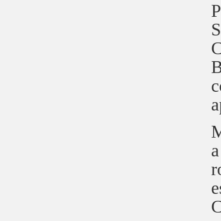
P
S
C
B
c
a
M
a
r
e
C