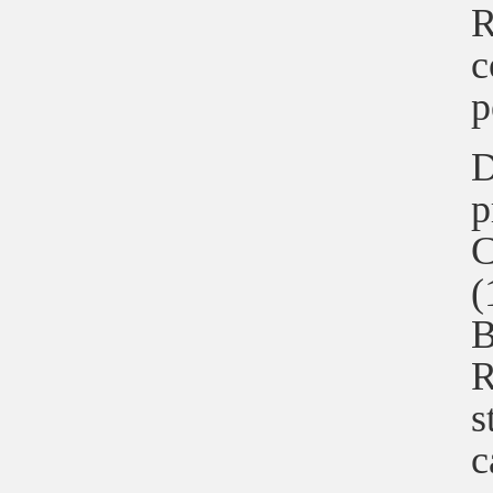
R
c
p
D
p
C
(
B
R
s
c