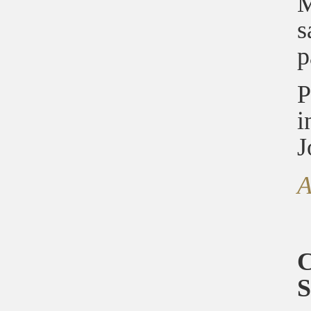
M
s
p
P
i
J
C
S