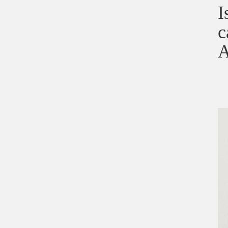
I
c
A