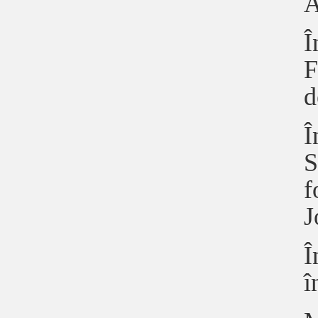
A
Î
F
d
Î
S
f
J
Î
î