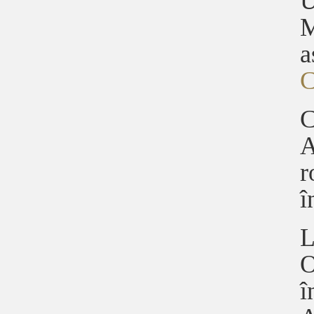
U
M
a
C
C
A
r
î
L
O
î