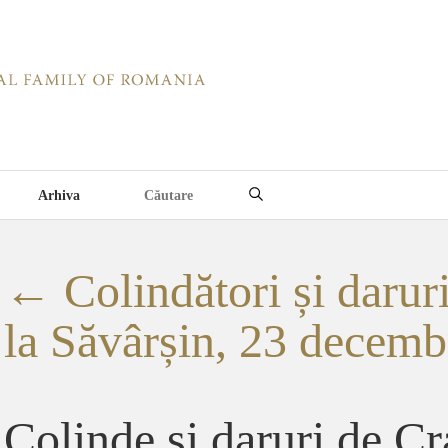
Arhiva
←
Colindători și darur
la Săvârșin, 23 decemb
Colinde și daruri de Cr