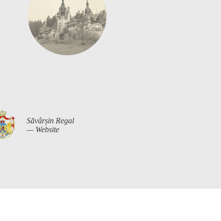
Săvârșin Regal
— Website