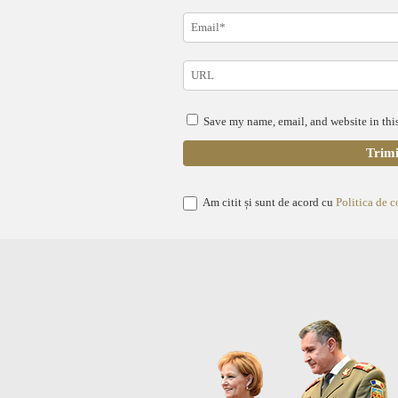
Save my name, email, and website in this
Am citit și sunt de acord cu
Politica de c