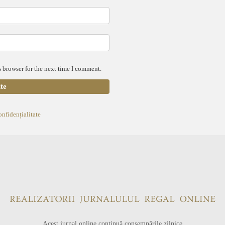
 browser for the next time I comment.
onfidențialitate
Acest jurnal online continuă consemnările zilnice