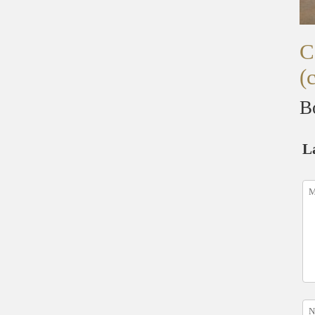
C
(
B
L