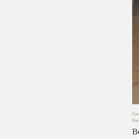
Cer
Fur
B