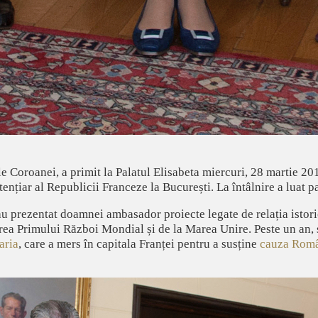
 Coroanei, a primit la Palatul Elisabeta miercuri, 28 martie 20
ențiar al Republicii Franceze la București. La întâlnire a luat 
au prezentat doamnei ambasador proiecte legate de relația istori
erea Primului Război Mondial și de la Marea Unire. Peste un an,
aria
, care a mers în capitala Franței pentru a susține
cauza Româ