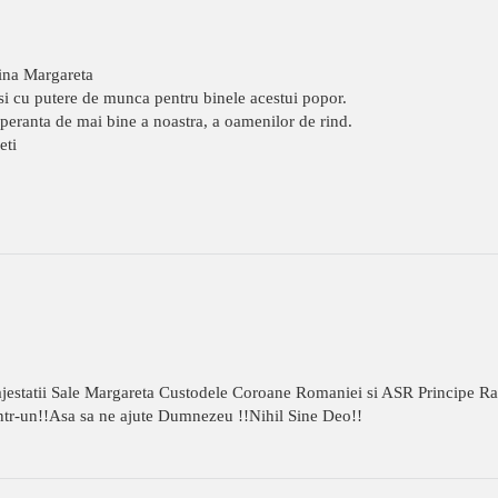
gina Margareta
i cu putere de munca pentru binele acestui popor.
 speranta de mai bine a noastra, a oamenilor de rind.
eti
estatii Sale Margareta Custodele Coroane Romaniei si ASR Principe Radu 
tr-un!!Asa sa ne ajute Dumnezeu !!Nihil Sine Deo!!