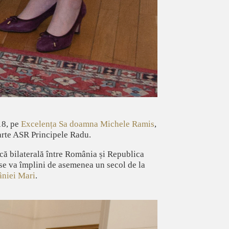
18, pe
Excelența Sa doamna Michele Ramis
,
parte ASR Principele Radu.
că bilaterală între România și Republica
 se va împlini de asemenea un secol de la
niei Mari
.