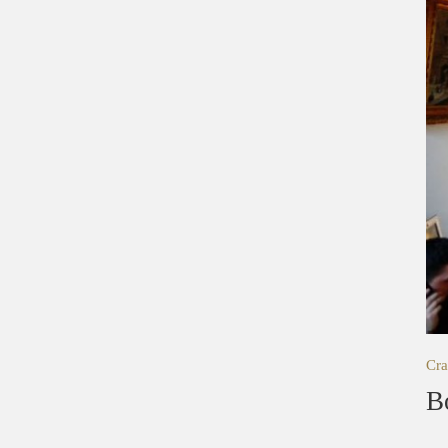
Cra
B