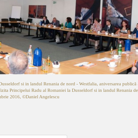
Dusseldorf si in landul Renania de nord - Westfalia, aniversarea public
izita Principelui Radu al Romaniei la Dusseldorf si in landul Renania de
mbrie 2016, ©Daniel Angelescu