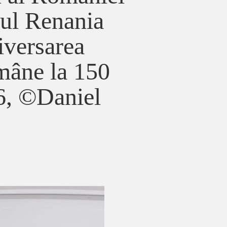
dul Renania
iversarea
mâne la 150
6, ©Daniel