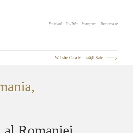
Facebook
YouTube
Instagram
Aboneaza-te
Website Casa Majestății Sale
mania,
u al Romaniei