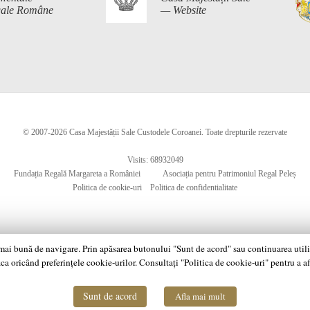
egale Române
— Website
© 2007-2026 Casa Majestății Sale Custodele Coroanei. Toate drepturile rezervate
Visits: 68932049
Fundația Regală Margareta a României
Asociația pentru Patrimoniul Regal Peleș
Politica de cookie-uri
Politica de confidentialitate
 mai bună de navigare. Prin apăsarea butonului "Sunt de acord" sau continuarea utiliză
ca oricând preferințele cookie-urilor. Consultați "Politica de cookie-uri" pentru a a
Sunt de acord
Afla mai mult