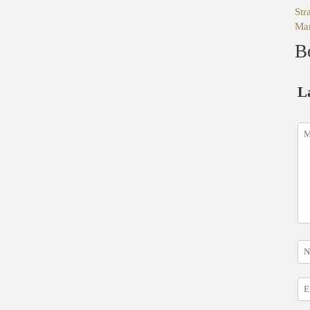
Str
Mar
B
L